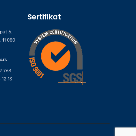
Sertifikat
put 6.
, 11 080
x.rs
62 763
 12 13