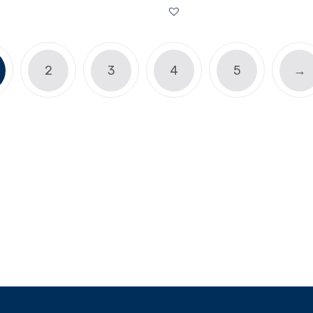
2
3
4
5
→