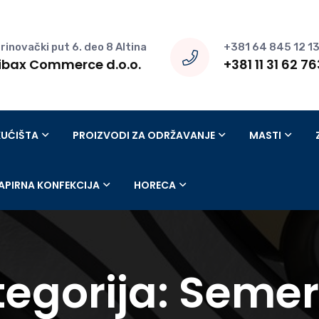
rinovački put 6. deo 8 Altina
+381 64 845 12 1
ibax Commerce d.o.o.
+381 11 31 62 76
KUĆIŠTA
PROIZVODI ZA ODRŽAVANJE
MASTI
APIRNA KONFEKCIJA
HORECA
egorija:
Semer