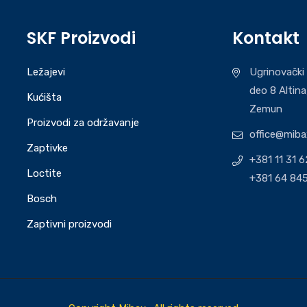
SKF Proizvodi
Kontakt
Ležajevi
Ugrinovački 
deo 8 Altina
Kućišta
Zemun
Proizvodi za održavanje
office@miba
Zaptivke
+381 11 31 
Loctite
+381 64 845
Bosch
Zaptivni proizvodi