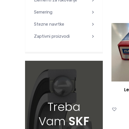
Semering
Stezne navrtke
Zaptivni proizvodi
Le
Treba
Vam
SKF