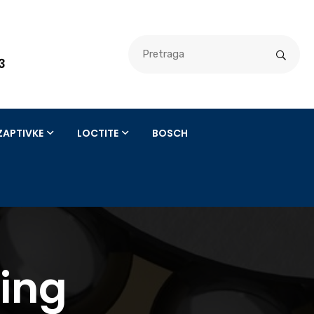
3
3
ZAPTIVKE
LOCTITE
BOSCH
ing