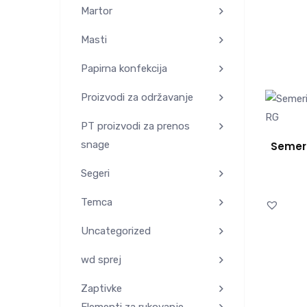
Martor
Masti
Papirna konfekcija
Proizvodi za održavanje
PT proizvodi za prenos
snage
Semeri
Segeri
Temca
Uncategorized
wd sprej
Zaptivke
Elementi za rukovanje