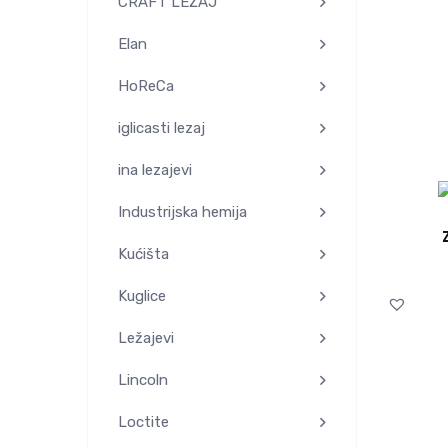
CRAFT LEŽAJ
Elan
HoReCa
iglicasti lezaj
ina lezajevi
Industrijska hemija
Kućišta
Kuglice
Ležajevi
Lincoln
Loctite