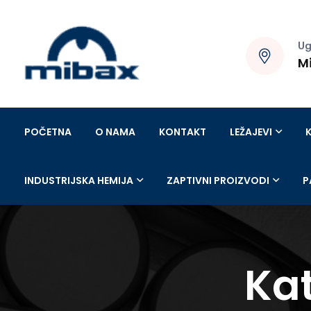
Ug
M
POČETNA
O NAMA
KONTAKT
LEŽAJEVI
INDUSTRIJSKA HEMIJA
ZAPTIVNI PROIZVODI
P
Kat