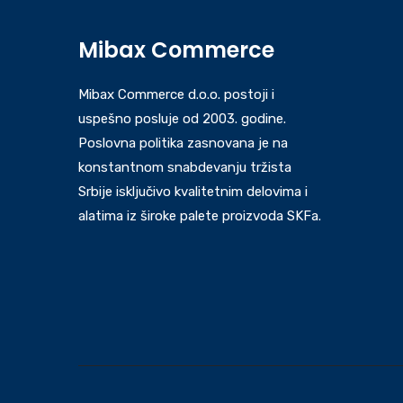
Mibax Commerce
Mibax Commerce d.o.o. postoji i
uspešno posluje od 2003. godine.
Poslovna politika zasnovana je na
konstantnom snabdevanju tržista
Srbije isključivo kvalitetnim delovima i
alatima iz široke palete proizvoda SKFa.