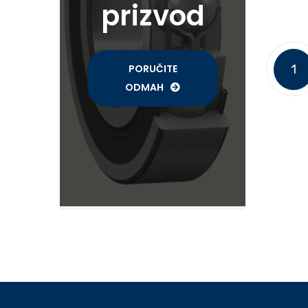
prizvod
PORUČITE
1
ODMAH