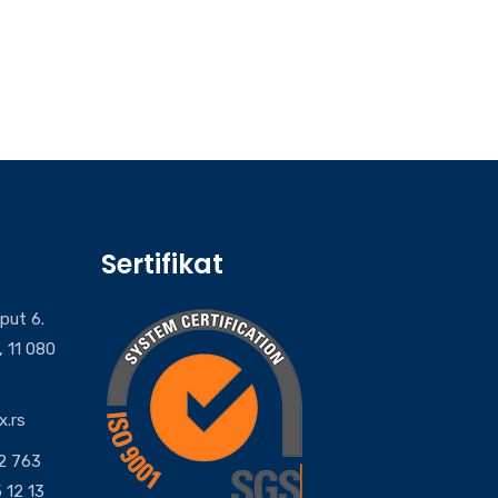
Sertifikat
put 6.
, 11 080
x.rs
62 763
 12 13