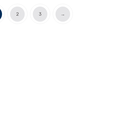
2
3
→