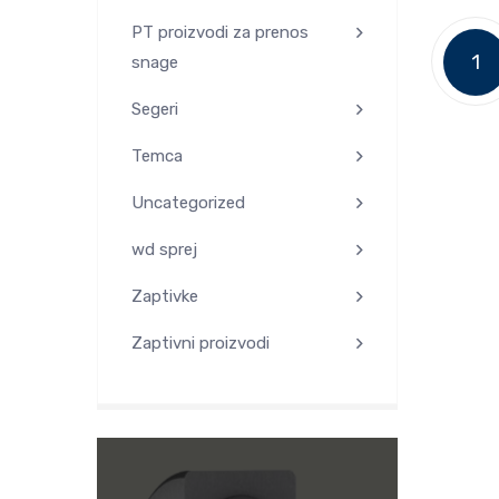
PT proizvodi za prenos
1
snage
Segeri
Temca
Uncategorized
wd sprej
Zaptivke
Zaptivni proizvodi