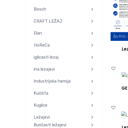
Bosch
CRAFT LEŽAJ
Elan
HoReCa
Le
iglicasti lezaj
ina lezajevi
Industrijska hemija
GE
Kućišta
Kuglice
Ležajevi
Buričasti ležajevi
Le