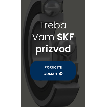
Treba
Vam
SKF
prizvod
PORUČITE
ODMAH