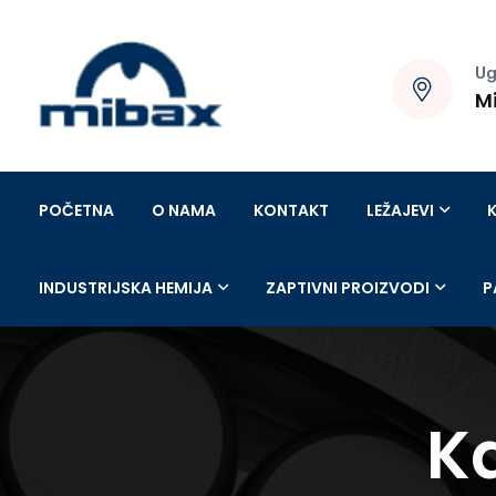
Ug
M
POČETNA
O NAMA
KONTAKT
LEŽAJEVI
INDUSTRIJSKA HEMIJA
ZAPTIVNI PROIZVODI
P
K