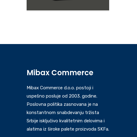
Mibax Commerce
Mibax Commerce d.o.o. postoji i
uspešno posluje od 2003. godine.
Poslovna politika zasnovana je na
konstantnom snabdevanju tržista
Srbije isključivo kvalitetnim delovima i
alatima iz široke palete proizvoda SKFa.