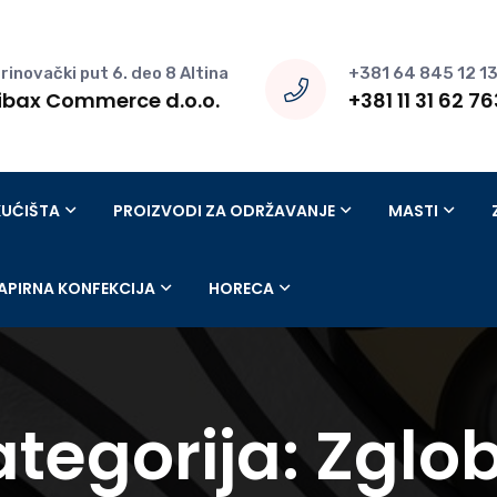
rinovački put 6. deo 8 Altina
+381 64 845 12 1
ibax Commerce d.o.o.
+381 11 31 62 76
KUĆIŠTA
PROIZVODI ZA ODRŽAVANJE
MASTI
APIRNA KONFEKCIJA
HORECA
ategorija:
Zglob