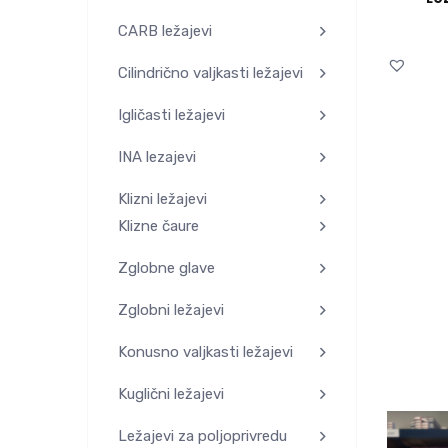
CARB ležajevi
Cilindrično valjkasti ležajevi
Igličasti ležajevi
INA lezajevi
Klizni ležajevi
Klizne čaure
Zglobne glave
Zglobni ležajevi
Konusno valjkasti ležajevi
Kuglični ležajevi
Ležajevi za poljoprivredu