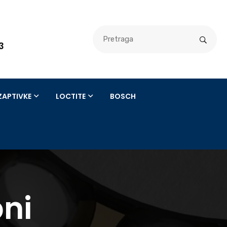
3
3
ZAPTIVKE
LOCTITE
BOSCH
ni