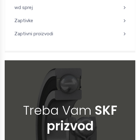
wd sprej
Zaptivke
Zaptivni proizvodi
Treba Vam
SKF
prizvod