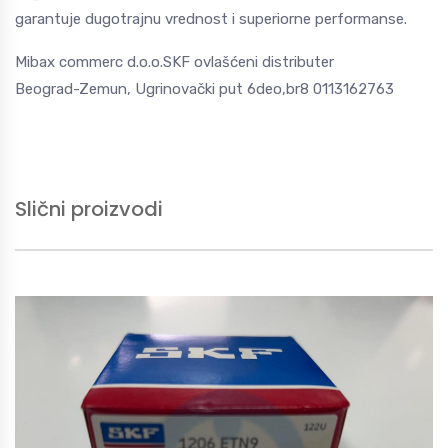
garantuje dugotrajnu vrednost i superiorne performanse.
Mibax commerc d.o.o.SKF ovlašćeni distributer
Beograd-Zemun, Ugrinovački put 6deo,br8 0113162763
Slični proizvodi