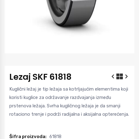
Lezaj SKF 61818
Kuglični ležaj je tip ležaja sa kotrljajućim elementima koji
koristi kuglice za održavanje razdvajanja između
prstenova ležaja. Svrha kugličnog ležaja je da smanji
rotaciono trenje i podrži radijalna i aksijalna opterećenja.
Šifra proizvoda:
61818