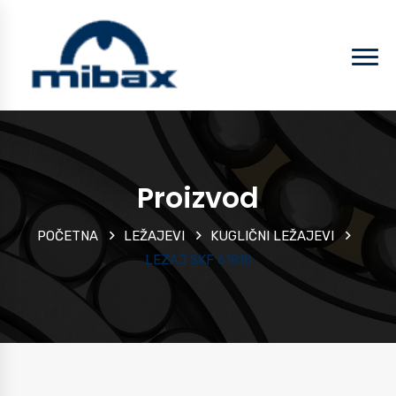
Proizvod
POČETNA
LEŽAJEVI
KUGLIČNI LEŽAJEVI
LEZAJ SKF 61818