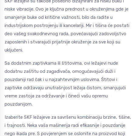
SKF ležajevi su takođe posebno dizajnirani za nisku buku i
niske vibracije. Ovo je ključna prednost u okruženjima gde je
smanjenje buke od kritične važnosti, bilo da radite u
industrijskom postrojenju ili kancelariji. Mir i tišina će postati
deo vašeg svakodnevnog rada, povećavajući zadovoljstvo
zaposlenih i stvarajući prijatnije okruženje za sve koji su
uključeni.
Sa dodatnim zaptivkama ili štitovima, ovi ležajevi nude
dodatnu zaštitu od zagađivača, omogućavajući duži i
pouzdaniji rad čak i u najzahtevnijim uslovima. Štitovi i
zaptivke održavaju unutrašnjost ležaja čistom, smanjujući
vreme zastoja za održavanje i čineći vašu opremu
pouzdanijom.
Izaberite SKF ležajeve za savršenu kombinaciju brzine, tišine,
i trajnosti. Neka vaša mašinerija radi efikasnije i pouzdanije
nego ikada pre. S povjerenjem se oslonite na proizvod koji