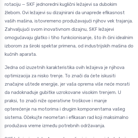
rotaciju — SKF jednoredni kuglični ležajevi sa dubokim
žlebom. Ovi ležajevi su dizajnirani da unaprede efikasnost
vaših mašina, istovremeno produžavajući njihov vek trajanja.
Zahvaljujući svom inovativnom dizajnu, SKF ležajevi
omogućavaju glatko i tiho funkcionisanje, što ih čini idealnim
izborom za široki spektar primena, od industrijskih mašina do
kućnih aparata.
Jedna od izuzetnih karakteristika ovih ležajeva je njihova
optimizacija za nisko trenje. To znači da ćete iskusiti
značajne uštede energije, jer vaša oprema više neće morati
da nadoknađuje gubitke uzrokovane visokim trenjem. U
praksi, to znači niže operativne troškove i manje
opterećenje na motorima i drugim komponentama vašeg
sistema. Očekujte neometan i efikasan rad koji maksimalno
produžava vreme između potrebnih održavanja.