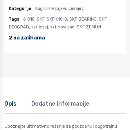
Kategorije:
Kuglični ležajevi
,
Ležajevi
Tags:
61818
,
SKF
,
SKF 61818
,
SKF BEARING
,
SKF
BEOGRAD
,
skf lezaj
,
skf novi sad
,
SKF ZEMUN
2 na zalihama
Opis
Dodatne informacije
Upoznajte ultimativno rešenje za pouzdanu i dugotrajnu